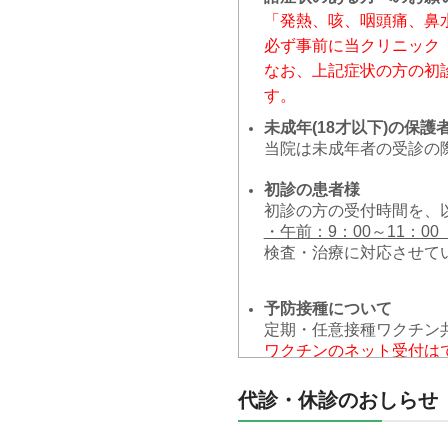
「発熱、咳、咽頭痛、鼻
必ず事前に当クリニック
なお、上記症状の方の初
す。
未成年(18才以下)の保護
当院は未成年者の受診の
初診の患者様
初診の方の受付時間を、
・午前：9：00～11：00
検査・治療に対応させて
予防接種について
定期・任意接種ワクチン
ワクチンのネット受付は
ご希望の方は048-591
代診・休診のおしらせ
駐車場について
一般駐車場：22台