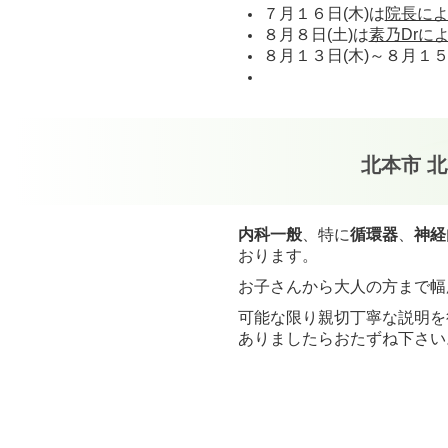
７月１６日(木)は
院長に
車いす駐車場：1台
８月８日(土)は
素乃Drに
駐輪場（自転車専用）
８月１３日(木)～８月１５
月極エリア（駐車不可）
※写真を掲載しておりま
北本市 
内科一般
、特に
循環器
、
神経
おります。
お子さんから大人の方まで幅
可能な限り親切丁寧な説明を
ありましたらおたずね下さい