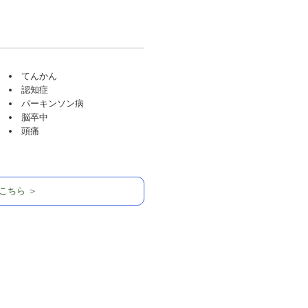
てんかん
認知症
パーキンソン病
脳卒中
頭痛
こちら ＞