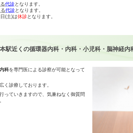
よる
代診
となります。
よる
代診
となります。
日(土)は
休診
となります。
すので、詳しくは
こちら
をご確認ください。
北本駅近くの循環器内科・内科・小児科・脳神経内
内科
を専門医による診察が可能となって
広く診療しております。
行っていきますので、気兼ねなく御質問
。