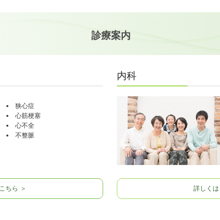
診療案内
内科
狭心症
心筋梗塞
心不全
不整脈
こちら ＞
詳しくは