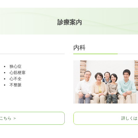
診療案内
内科
狭心症
心筋梗塞
心不全
不整脈
こちら ＞
詳しくは