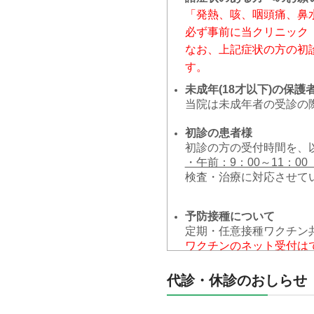
「発熱、咳、咽頭痛、鼻
必ず事前に当クリニック
なお、上記症状の方の初
す。
未成年(18才以下)の保護
当院は未成年者の受診の
初診の患者様
初診の方の受付時間を、
・午前：9：00～11：00
検査・治療に対応させて
予防接種について
定期・任意接種ワクチン
ワクチンのネット受付は
ご希望の方は048-591
代診・休診のおしらせ
駐車場について
一般駐車場：22台