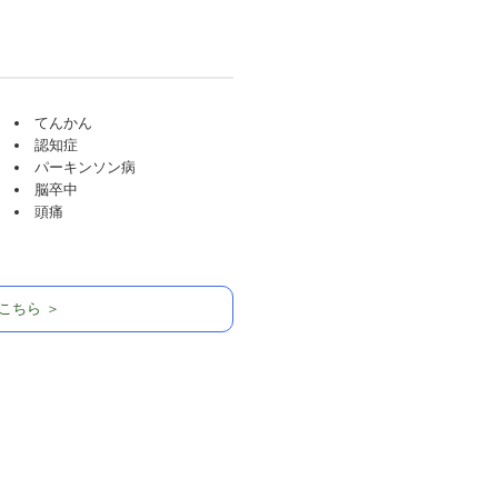
てんかん
認知症
パーキンソン病
脳卒中
頭痛
こちら ＞