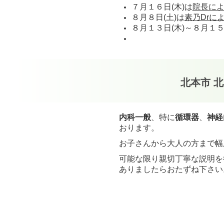
７月１６日(木)は
院長に
車いす駐車場：1台
８月８日(土)は
素乃Drに
駐輪場（自転車専用）
８月１３日(木)～８月１５
月極エリア（駐車不可）
※写真を掲載しておりま
北本市 
内科一般
、特に
循環器
、
神経
おります。
お子さんから大人の方まで幅
可能な限り親切丁寧な説明を
ありましたらおたずね下さい