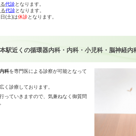
よる
代診
となります。
よる
代診
となります。
日(土)は
休診
となります。
すので、詳しくは
こちら
をご確認ください。
北本駅近くの循環器内科・内科・小児科・脳神経内
内科
を専門医による診察が可能となって
広く診療しております。
行っていきますので、気兼ねなく御質問
。